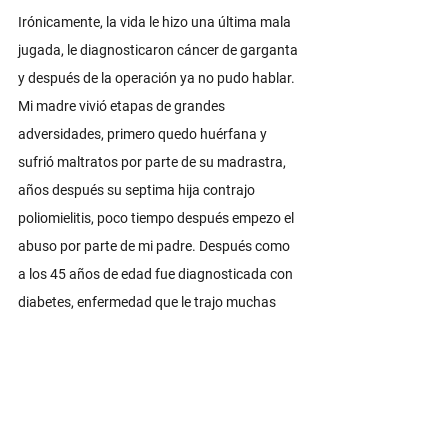
Irónicamente, la vida le hizo una última mala 
jugada, le diagnosticaron cáncer de garganta 
y después de la operación ya no pudo hablar. 
Mi madre vivió etapas de grandes 
adversidades, primero quedo huérfana y 
sufrió maltratos por parte de su madrastra, 
años después su septima hija contrajo 
poliomielitis, poco tiempo después empezo el 
abuso por parte de mi padre. Después como 
a los 45 años de edad fue diagnosticada con 
diabetes, enfermedad que le trajo muchas 
complicaciones a su salud, por ultimo fue 
diagnosticada con cáncer, mas con todo lo 
que le toco vivir a lo largo de su vida, ella fue 
una mujer muy alegre, positiva, noble y con 
su fe siempre por adelante, ella nunca renegó 