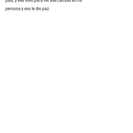
país, y ella vivió para ver ese cambio en mi 
persona y eso le dio paz. 