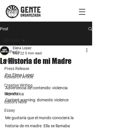
Post
All Posts
Elena Lopez
All Posts
May 22
5 min read
La Historia de mi Madre
Op-Ed
Press Release
Por Elena Lopez 
Research Article
Creative Writing
Advertencia de contenido: violencia 
Reports
doméstica
Content warning: domestic violence
Editor's Note
Essay
Me gustaría que el mundo conociera la 
historia de mi madre. Ella se llamaba 